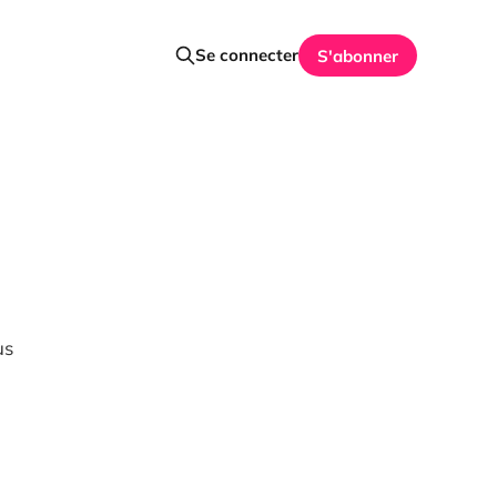
Se connecter
S'abonner
us