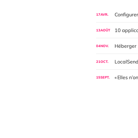
17
AVR.
13
AOÛT
04
NOV.
LocalSend,
21
OCT.
« Elles n
15
SEPT.