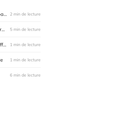
Configurer Firefox et Vivaldi pour bloquer complètement les pubs, les bannières de cookies et autres nuisances
2 min de lecture
10 applications Linux qui n'ont plus rien à envier à celles d'Apple en terme d'ergonomie
5 min de lecture
Héberger son contenu ou dépendre d'une plateforme fermée : quelle différence ?
1 min de lecture
re
1 min de lecture
6 min de lecture