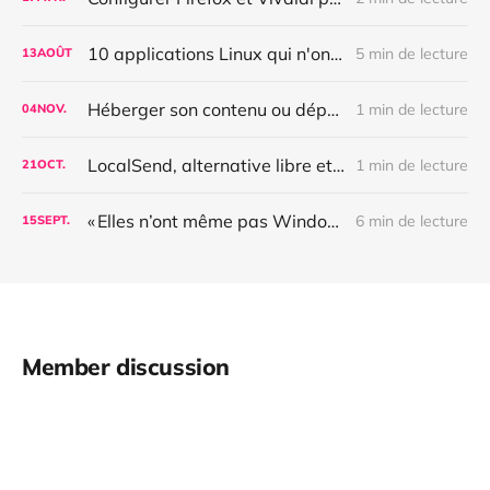
10 applications Linux qui n'ont plus rien à envier à celles d'Apple en terme d'ergonomie
5 min de lecture
13
AOÛT
Héberger son contenu ou dépendre d'une plateforme fermée : quelle différence ?
1 min de lecture
04
NOV.
LocalSend, alternative libre et multiplateforme à Airdrop et Quick Share
1 min de lecture
21
OCT.
« Elles n’ont même pas Windows » – workflow d’une thèse libre
6 min de lecture
15
SEPT.
Member discussion