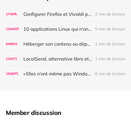
Configurer Firefox et Vivaldi pour bloquer complètement les pubs, les bannières de cookies et autres nuisances
2 min de lecture
17
AVR.
10 applications Linux qui n'ont plus rien à envier à celles d'Apple en terme d'ergonomie
5 min de lecture
13
AOÛT
Héberger son contenu ou dépendre d'une plateforme fermée : quelle différence ?
1 min de lecture
04
NOV.
LocalSend, alternative libre et multiplateforme à Airdrop et Quick Share
1 min de lecture
21
OCT.
« Elles n’ont même pas Windows » – workflow d’une thèse libre
6 min de lecture
15
SEPT.
Member discussion