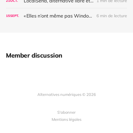
LocalSend, alternative libre et multiplateforme à Airdrop et Quick Share
1 min de lecture
21
OCT.
« Elles n’ont même pas Windows » – workflow d’une thèse libre
6 min de lecture
15
SEPT.
Member discussion
Alternatives numériques © 2026
S'abonner
Mentions légales