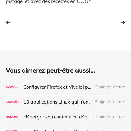
pistage, et avec des recettes en CC BY
Vous aimerez peut-être aussi…
Configurer Firefox et Vivaldi pour bloquer complètement les pubs, les bannières de cookies et autres nuisances
2 min de lecture
17
AVR.
10 applications Linux qui n'ont plus rien à envier à celles d'Apple en terme d'ergonomie
5 min de lecture
13
AOÛT
Héberger son contenu ou dépendre d'une plateforme fermée : quelle différence ?
1 min de lecture
04
NOV.