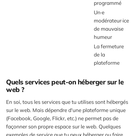
programmé
Un·e
modérateur·ice
de mauvaise
humeur
La fermeture
de la
plateforme
Quels services peut-on héberger sur le
web ?
En soi, tous les services que tu utilises sont hébergés
sur le web. Mais dépendre d'une plateforme unique
(Facebook, Google, Flickr, etc.) ne permet pas de
façonner son propre espace sur le web. Quelques
exemples de service que tu peux héberger ou faire