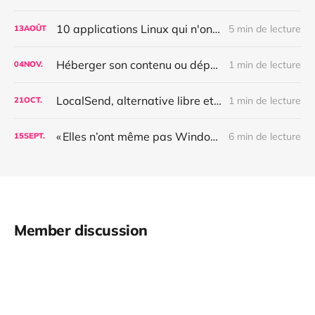
10 applications Linux qui n'ont plus rien à envier à celles d'Apple en terme d'ergonomie
5 min de lecture
13
AOÛT
Héberger son contenu ou dépendre d'une plateforme fermée : quelle différence ?
1 min de lecture
04
NOV.
LocalSend, alternative libre et multiplateforme à Airdrop et Quick Share
1 min de lecture
21
OCT.
« Elles n’ont même pas Windows » – workflow d’une thèse libre
6 min de lecture
15
SEPT.
Member discussion