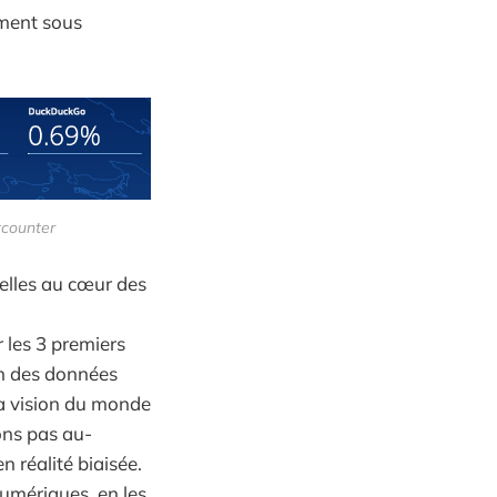
ement sous
tcounter
elles au cœur des
 les 3 premiers
on des données
 la vision du monde
lons pas au-
n réalité biaisée.
numériques, en les