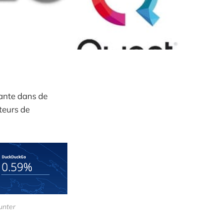
ante dans de
teurs de
unter