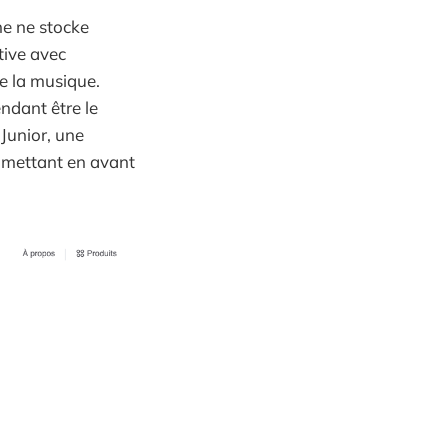
he ne stocke
tive avec
re la musique.
ndant être le
Junior, une
t mettant en avant