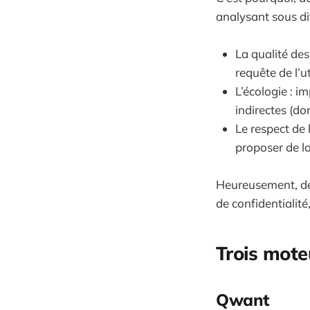
analysant sous di
La qualité des
requête de l’ut
L’écologie : i
indirectes (do
Le respect de l
proposer de la
Heureusement, de 
de confidentialité
Trois mote
Qwant