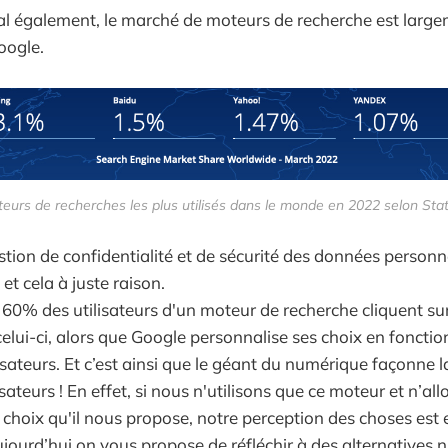
l également, le marché de moteurs de recherche est larg
oogle.
eurs de recherches les plus utilisés dans le monde en 2022 selon Sta
tion de confidentialité et de sécurité des données personn
 et cela à juste raison.
60% des utilisateurs d'un moteur de recherche cliquent sur
 celui-ci, alors que Google personnalise ses choix en foncti
ilisateurs. Et c’est ainsi que le géant du numérique façonne
lisateurs ! En effet, si nous n'utilisons que ce moteur et n’al
choix qu'il nous propose, notre perception des choses est e
ujourd’hui on vous propose de réfléchir à des alternatives 