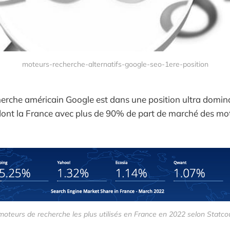
moteurs-recherche-alternatifs-google-seo-1ere-position
erche américain Google est dans une position ultra domin
ont la France avec plus de 90% de part de marché des mo
moteurs de recherche les plus utilisés en France en 2022 selon Statco