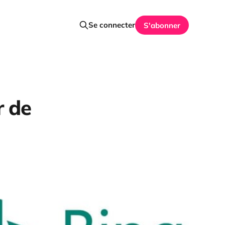
Se connecter
S'abonner
r de