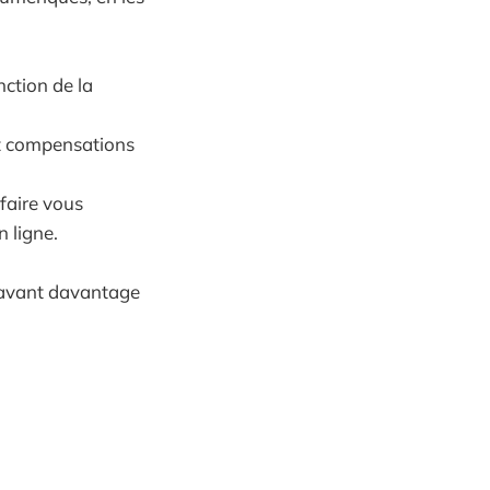
nction de la
 et compensations
)
 faire vous
n ligne.
 avant davantage
.