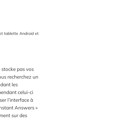
t tablette Android et
e stocke pas vos
vous recherchez un
ndant les
pendant celui-ci
r l’interface à
Instant Answers »
mment sur des