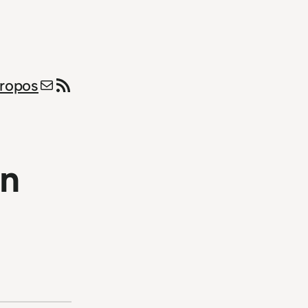
E-mail
Flux RSS
ropos
on