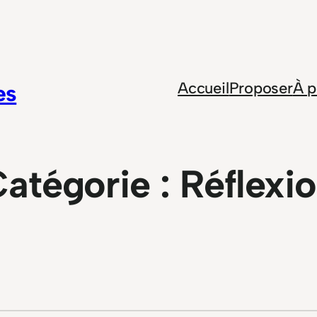
Accueil
Proposer
À p
es
atégorie :
Réflexi