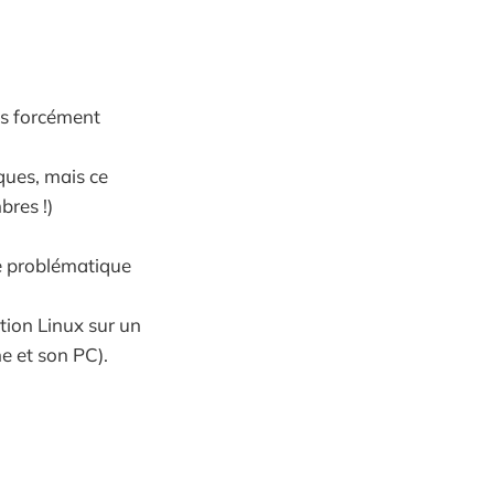
pas forcément
iques, mais ce
bres !)
ce problématique
ution Linux sur un
e et son PC).