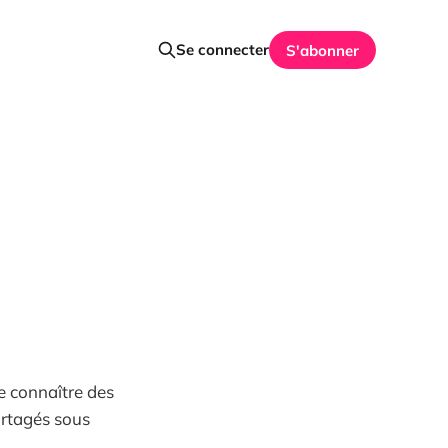
Se connecter
S'abonner
e connaître des
partagés sous