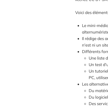
Voici des éléments
Le mini-média 
alternumérist
Il rédige des 
n'est ni un si
Différents for
Une liste 
Un test d'
Un tutoriel
PC, utilis
Les alternati
Du matéri
Du logiciel
Des servi